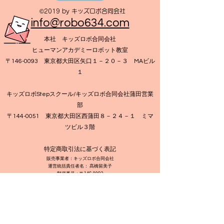
©2019 by キッズロボ合同会社
​info@robo634.com
本社 キッズロボ合同会社
ヒューマンアカデミーロボット教室
〒
146-0093
東京都大田区矢口１－２０－３ MAビル
１
キッズロボStepスクール/キッズロボ合同会社蒲田営業
部
​〒144-0051 東京都大田区西蒲田８－２４－１ ミマ
ツビル３階
特定商取引法に基づく表記​
販売事業者：キッズロボ合同会社
運営統括責任者名： 髙橋留美子
郵便番号：〒146-0093
所在地：大田区矢口１－２０－３MAビル１階
電話番号：080-7413-1114
メールアドレス：
info@robo634.com
古物営業法に基づく表記​
氏名または名称：キッズロボ合同会社